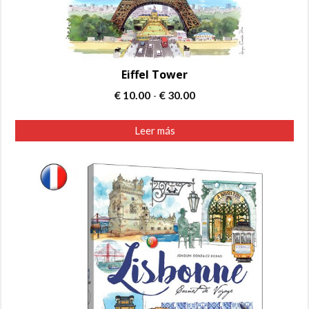
Eiffel Tower
Rango
€
10.00
€
30.00
-
de
precios:
Leer más
desde
€ 10.00
hasta
€ 30.00