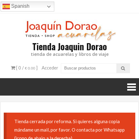
Ir
Spanish
al
contenido
Tienda Joaquin Dorao
tienda de acuarelas y libros de viaje
[ 0 /
]
Acceder
€ 0.00
Tienda cerrada por reforma. Si quieres alguna copia
mándame un mail, por favor. O contacta por Whatsapp
(icono de abajo a la derecha)