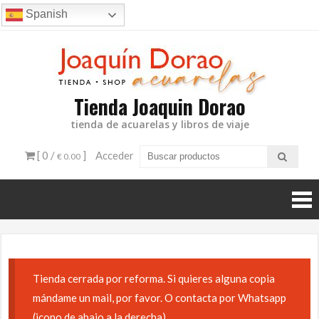
Ir
Spanish
al
contenido
Tienda Joaquin Dorao
tienda de acuarelas y libros de viaje
[ 0 /
]
Acceder
€ 0.00
Tienda cerrada por reforma. Si quieres alguna copia
mándame un mail, por favor. O contacta por Whatsapp
(icono de abajo a la derecha)