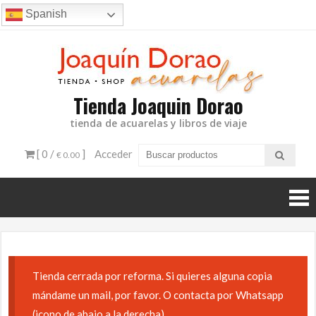
Ir
Spanish
al
contenido
Tienda Joaquin Dorao
tienda de acuarelas y libros de viaje
[ 0 /
]
Acceder
€ 0.00
Tienda cerrada por reforma. Si quieres alguna copia
mándame un mail, por favor. O contacta por Whatsapp
(icono de abajo a la derecha)