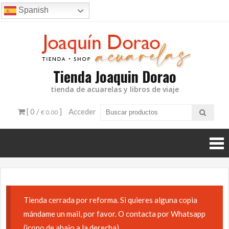
Ir
Spanish
al
contenido
Tienda Joaquin Dorao
tienda de acuarelas y libros de viaje
[ 0 /
]
Acceder
€ 0.00
Tienda cerrada por reforma. Si quieres alguna copia
mándame un mail, por favor. O contacta por Whatsapp
(icono de abajo a la derecha)