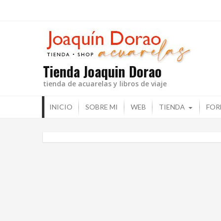
Ir
al
contenido
Tienda Joaquin Dorao
tienda de acuarelas y libros de viaje
INICIO
SOBRE MI
WEB
TIENDA
FOR