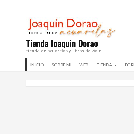
Ir
al
contenido
Tienda Joaquin Dorao
tienda de acuarelas y libros de viaje
INICIO
SOBRE MI
WEB
TIENDA
FOR