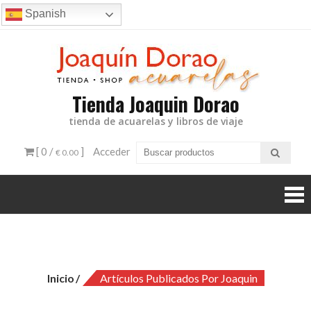
Ir
Spanish
al
contenido
Tienda Joaquin Dorao
tienda de acuarelas y libros de viaje
[ 0 /
]
Acceder
€ 0.00
Autor:
Joaquin
Inicio
Artículos Publicados Por Joaquin