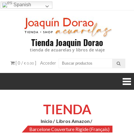
Ir
Spanish
al
contenido
Tienda Joaquin Dorao
tienda de acuarelas y libros de viaje
[ 0 /
]
Acceder
€ 0.00
TIENDA
Inicio
Libros Amazon
Barcelone Couverture Rigide (français)