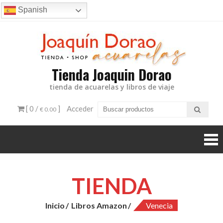
Ir
Spanish
al
contenido
Tienda Joaquin Dorao
tienda de acuarelas y libros de viaje
[ 0 /
]
Acceder
€ 0.00
TIENDA
Inicio
Libros Amazon
Venecia